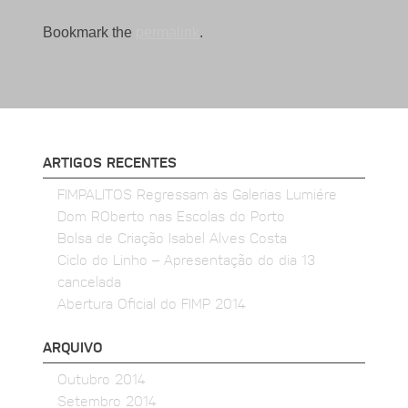
Bookmark the
permalink
.
ARTIGOS RECENTES
FIMPALITOS Regressam às Galerias Lumiére
Dom ROberto nas Escolas do Porto
Bolsa de Criação Isabel Alves Costa
Ciclo do Linho – Apresentação do dia 13
cancelada
Abertura Oficial do FIMP 2014
ARQUIVO
Outubro 2014
Setembro 2014