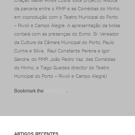
da parceria entre o FIMP e as Comédias do Minho,
em coprodução com o Teatro Municipal do Porto
– Rivoli e Campo Alegre. A apresentação da bolsa
contará com as presenças do Exmo. Sr. Vereador
da Cultura da Câmara Municipal do Porto, Paulo
Cunha e Silva, Raul Constante Pereira e Igor
Gandra, do FIMP, João Pedro Vaz, das Comédias
do Minho, e Tiago Guedes director do Teatro
Municipal do Porto – Rivoli e Campo Alegre).
Bookmark the
permalink
.
ARTIGOS RECENTES