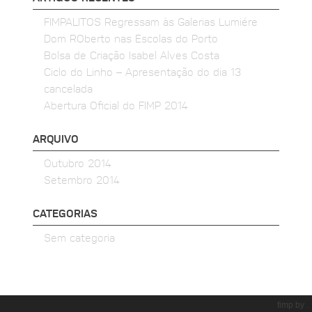
FIMPALITOS Regressam às Galerias Lumiére
Dom ROberto nas Escolas do Porto
Bolsa de Criação Isabel Alves Costa
Ciclo do Linho – Apresentação do dia 13
cancelada
Abertura Oficial do FIMP 2014
ARQUIVO
Outubro 2014
Setembro 2014
CATEGORIAS
Sem categoria
fimp by .